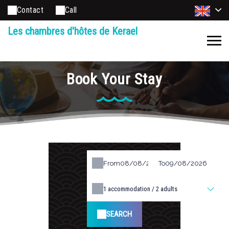
Contact
Call
Les chambres d'hôtes de Kerael
Book Your Stay
From
To
1
accommodation /
2
adults
SEARCH