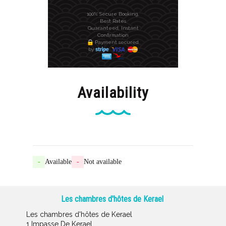
100% Secure Booking,
Best Rates
Guaranteed, Instant
Confirmation
Payment secured
by
Availability
-
Available
-
Not available
Les chambres d'hôtes de Kerael
Les chambres d'hôtes de Kerael
1 Impasse De Kerael,